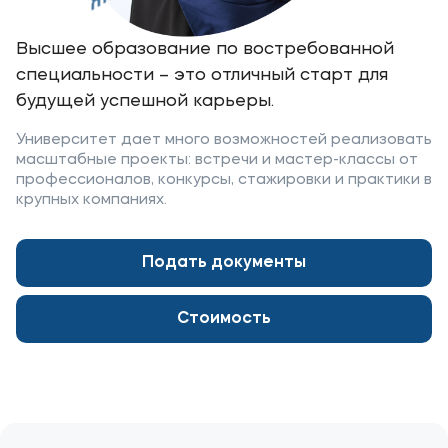
Институт дополнительного образования
Высшее образование по востребованной
Уровни образования
специальности – это отличный старт для
будущей успешной карьеры.
Среднее профессиональное образование
Высшее образование в МФЮА
Университет дает много возможностей реализовать
масштабные проекты: встречи и мастер-классы от
Дополнительное образование
профессионалов, конкурсы, стажировки и практики в
крупных компаниях.
Контакты
Подать документы
Банковские реквизиты
Карьера
Стоимость
Приемная комиссия