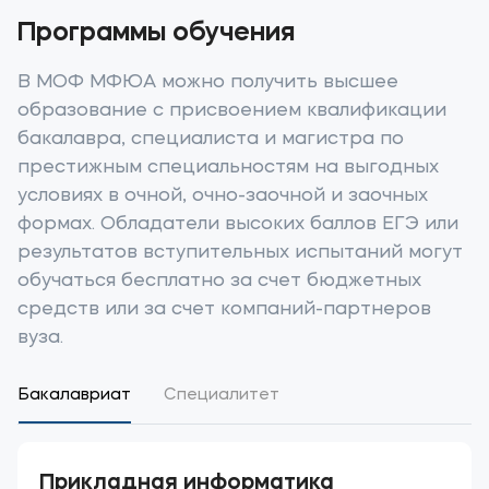
+7 (3537) 34-35-17
Программы обучения
Полезное
В МОФ МФЮА можно получить высшее
Об образовательной организации
образование с присвоением квалификации
бакалавра, специалиста и магистра по
Банковские реквизиты
престижным специальностям на выгодных
условиях в очной, очно-заочной и заочных
Мы в соцсетях
формах. Обладатели высоких баллов ЕГЭ или
результатов вступительных испытаний могут
обучаться бесплатно за счет бюджетных
средств или за счет компаний-партнеров
Подобрать программу
вуза.
Бакалавриат
Специалитет
Прикладная информатика