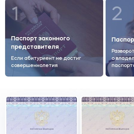
1
2
Паспорт законного
Паспор
представителя
Разворот
Если абитуриент не достиг
о владел
совершеннолетия
паспорт