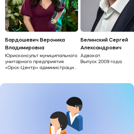
+7 (3537) 34-35-17
Полезное
Об образовательной организации
Банковские реквизиты
Бардошевич Вероника
Белинский Сергей
Владимировна
Александрович
Юрисконсульт муниципального
Адвокат.
Мы в соцсетях
унитарного предприятия
Выпуск 2009 года.
«Орск-Центр» администрации
г. Орска.
Выпуск 2011 года.
Подобрать программу